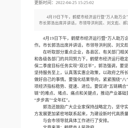
更新时间：2022-04-25 15:25:02
4月19日下午，鹤壁市经济运行暨“万人助万
市长郭浩出席并讲话，市领导洪利民、刘文彪、郝
4月19日下午，鹤壁市经济运行暨“万人助
作。市长郭浩出席并讲话，市领导洪利民、刘文
在听取部分重点企业，各县区、有关部门相
和各级各部门的共同努力下，鹤壁市经济运行稳
保二季度目标任务实现“双过半”，郭浩强调，要
坚持服务至上，认真落实惠企政策，以政府之所
做好自己的事情。要强化结果导向，紧紧围绕“八
项经济指标稳势、提速、进位。要促进“五链耦合
链”的难点、堵点、痛点和关键点，推动产业基础
“步步高”“全年红”。
郭浩还鼓励广大企业家保持战略定力，坚守
方发展更加紧密地联系起来，为建设新时代高质
与会市领导就具体工作进行了安排。
文章来源：鹤壁市人民政府