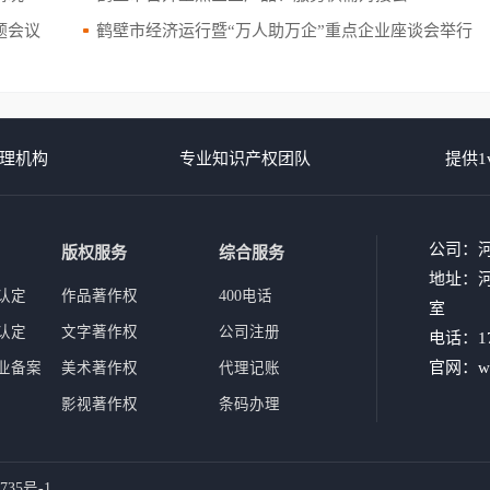
题会议
鹤壁市经济运行暨“万人助万企”重点企业座谈会举行
理机构
专业知识产权团队
提供1
公司：
版权服务
综合服务
地址：河
认定
作品著作权
400电话
室
认定
文字著作权
公司注册
电话：17
官网：www
业备案
美术著作权
代理记账
影视著作权
条码办理
735号-1