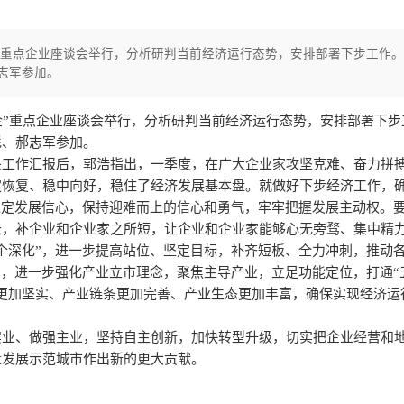
企”重点企业座谈会举行，分析研判当前经济运行态势，安排部署下步工作。
志军参加。
万企”重点企业座谈会举行，分析研判当前经济运行态势，安排部署下步
彪、郝志军参加。
关工作汇报后，郭浩指出，一季度，在广大企业家攻坚克难、奋力拼
定恢复、稳中向好，稳住了经济发展基本盘。就做好下步经济工作，
坚定发展信心，保持迎难而上的信心和勇气，牢牢把握发展主动权。
长，补企业和企业家之所短，让企业和企业家能够心无旁骛、集中精
个深化”，进一步提高站位、坚定目标，补齐短板、全力冲刺，推动
”，进一步强化产业立市理念，聚焦主导产业，立足功能定位，打通“
更加坚实、产业链条更加完善、产业生态更加丰富，确保实现经济运
实业、做强主业，坚持自主创新，加快转型升级，切实把企业经营和
量发展示范城市作出新的更大贡献。