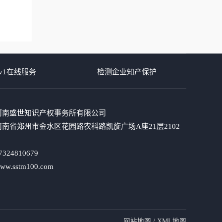
v1在线服务
检测企业知产保护
河南盛世知识产权事务所有限公司
南省郑州市金水区花园路农科路凯旋广场A座21层2102
324810679
.sstm100.com
网站地图
/
XML地图