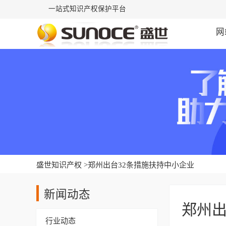
一站式知识产权保护平台
网
盛世知识产权
>
郑州出台32条措施扶持中小企业
新闻动态
郑州出
行业动态