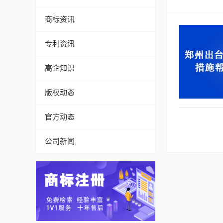
商标资讯
专利资讯
高企知识
版权动态
官方动态
公司新闻