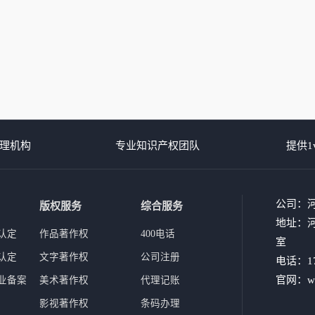
理机构
专业知识产权团队
提供1
公司：
版权服务
综合服务
地址：河
认定
作品著作权
400电话
室
认定
文字著作权
公司注册
电话：17
官网：www
业备案
美术著作权
代理记账
影视著作权
条码办理