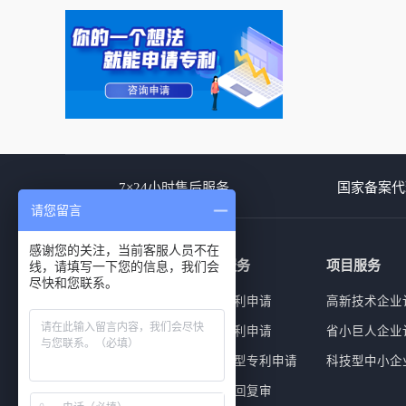
7×24小时售后服务
国家备案代
请您留言
感谢您的关注，当前客服人员不在
商标服务
专利服务
项目服务
线，请填写一下您的信息，我们会
尽快和您联系。
商标查询
外观专利申请
高新技术企业
商标注册
发明专利申请
省小巨人企业
商标复审
实用新型专利申请
科技型中小企
商标答辩
专利驳回复审