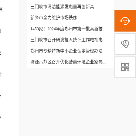
三门峡市清洁能源发电量再创新高
容
新乡市全力维护市场秩序
1450家！2024年度郑州市第一批高新技术企业受理名单公示
航
三门峡市召开研发投入统计工作电视电话会议

郑州市专精特新中小企业认定管理办法
较
济源示范区召开优化营商环境企业家恳谈会

计
业
孵