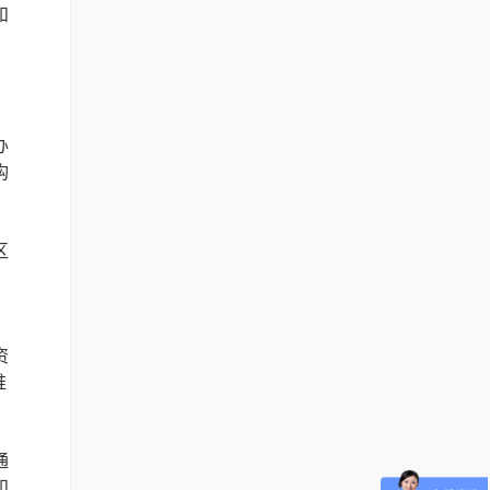
和
办
构
区
，
资
推
通
和