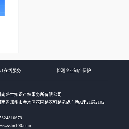
v1在线服务
检测企业知产保护
河南盛世知识产权事务所有限公司
南省郑州市金水区花园路农科路凯旋广场A座21层2102
324810679
.sstm100.com