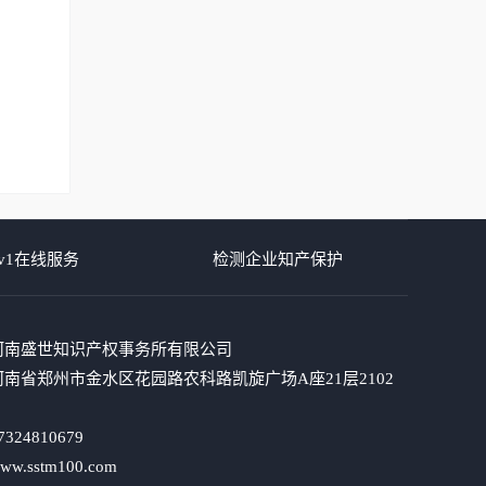
！
v1在线服务
检测企业知产保护
河南盛世知识产权事务所有限公司
南省郑州市金水区花园路农科路凯旋广场A座21层2102
324810679
.sstm100.com