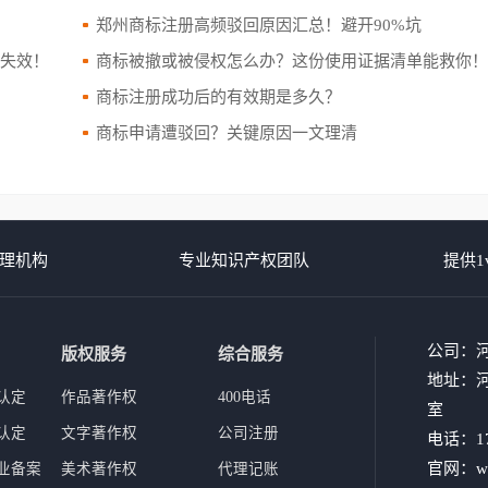
郑州商标注册高频驳回原因汇总！避开90%坑
标失效！
商标被撤或被侵权怎么办？这份使用证据清单能救你
商标注册成功后的有效期是多久？
商标申请遭驳回？关键原因一文理清
理机构
专业知识产权团队
提供1
公司：
版权服务
综合服务
地址：河
认定
作品著作权
400电话
室
认定
文字著作权
公司注册
电话：17
官网：www
业备案
美术著作权
代理记账