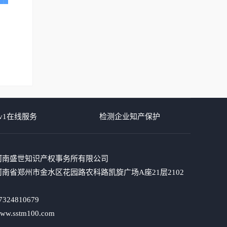
v1在线服务
检测企业知产保护
河南盛世知识产权事务所有限公司
南省郑州市金水区花园路农科路凯旋广场A座21层2102
324810679
.sstm100.com