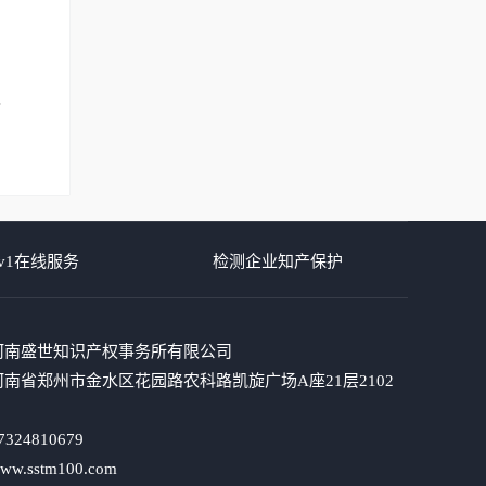
v1在线服务
检测企业知产保护
河南盛世知识产权事务所有限公司
南省郑州市金水区花园路农科路凯旋广场A座21层2102
324810679
.sstm100.com